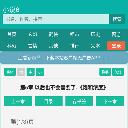
小说6
搜索
首页
玄幻
武侠
都市
历史
网游
科幻
言情
其他
排行
完本
登录
追看新章节，下载本站客户端无广告APP
↓↓↓
字体
大
中
小
换手
关灯
第5章 以后也不会需要了-《饱和浓度》
上一章
目录
存书签
下一章
第(1/3)页