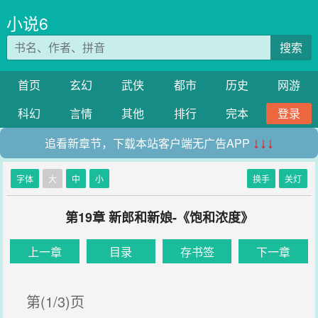
小说6
搜索
首页
玄幻
武侠
都市
历史
网游
科幻
言情
其他
排行
完本
登录
追看新章节，下载本站客户端无广告APP
↓↓↓
字体
大
中
小
换手
关灯
第19章 新郎和新娘-《饱和浓度》
上一章
目录
存书签
下一章
第(1/3)页