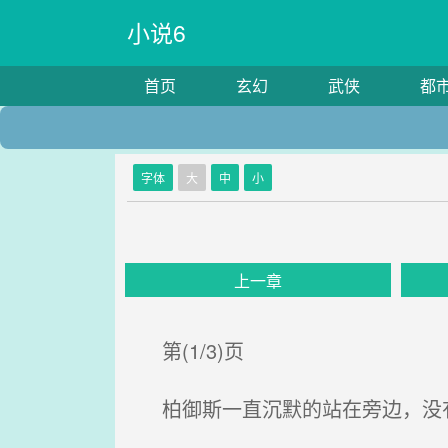
小说6
首页
玄幻
武侠
都
字体
大
中
小
上一章
第(1/3)页
柏御斯一直沉默的站在旁边，没