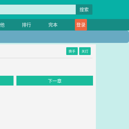
搜索
他
排行
完本
登录
换手
关灯
下一章