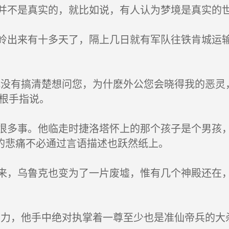
不是真实的，就比如说，有人认为梦境是真实的世
出来有十多天了，隔上几日就有军队往铁肯城运输
没有搞清楚想问您，为什麽外公您会晓得我的恶灵
根手指说。
多事。他临走时捷洛塔怀上的那个孩子是个男孩，
的悲痛不必通过言语描述也跃然纸上。
，乌鲁克也变为了一片废墟，惟有几个神殿还在，
力，他手中绝对执掌着一尊至少也是准仙帝兵的大