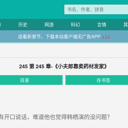
市
历史
网游
科幻
言情
其
追看新章节，下载本站客户端无广告APP
↓↓↓
245 第 245 章-《小夫郎靠卖药材发家》
目录
存书签
有开口说话，难道他也觉得韩栖演的没问题？