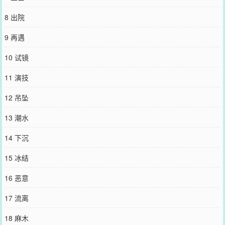
个人。身形虽依旧单薄，但不再苍白惨淡，整个人优雅矜贵，容光焕
发。“家里的小狗有点粘人，需要我照顾。”他轻咳两声，眼角含笑。
8 出院
“哇，沈老师养了小狗？有空分享给大家看看可以吗？”直播间里的观
众屏息等待回答时，一双修长的手出现在镜头前，替接受采访的人披
9 再遇
上外套。“到时间了，回去吧。”年轻男人声音低沉磁性，轻笑揶揄
他，“刚才的话，我有听到哦。”“池，池奕珩？！”主持人手中话筒应声
10 试镜
落地。这三个字是世界级商业巨鳄池家的当家少主的名字。“你怎么直
接……”镜头中，沈陌遥先是错愕一瞬，耳垂很快染上一层浅粉，进而
11 演技
又无奈地笑笑，亲昵靠进男人臂弯。“咳咳，如你们所见……”“这位，
是我的先生。”·那年在火场顶层的那一跳，沈陌遥曾以为是解脱。不
12 吊坠
料，却是迎来新生。【清冷隐忍病弱美人受x占有欲超强豪门大佬攻】
封面来自@面线湖（薯）【必看阅读指南】*全员火葬场，虐渣不洗
13 潮水
白，家庭情况文中会说明，但请勿追究逻辑。*攻不属于火葬场，和受
是双向救赎，年下。*受哮喘+心肺差，胃也不好，身体一直很不好。
14 下沉
医理知识非专业，有不准确的地方请多包涵。*前期有虐，文案坠楼在
19章，之后是火葬场。后期以小情侣甜甜感情线为主。***放飞xp之
15 冰结
作，土狗文学，洒狗血警告！谢绝写作指导，弃文也不必告知，谢
谢。
16 恶意
您要是觉得《
病弱万人嫌心死后
》还不错的话请不要忘记向您QQ群和
微博微信里的朋友推荐哦！
17 流离
18 麻木