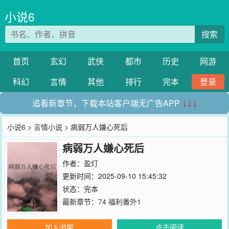
小说6
搜索
首页
玄幻
武侠
都市
历史
网游
科幻
言情
其他
排行
完本
登录
追看新章节，下载本站客户端无广告APP
↓↓↓
小说6
>
言情小说
> 病弱万人嫌心死后
病弱万人嫌心死后
作者：
盈灯
更新时间：2025-09-10 15:45:32
状态：完本
最新章节：
74 福利番外1
加入书架
点击阅读