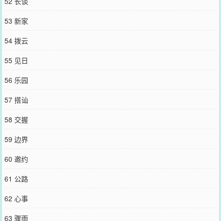
52 长谈
53 新家
54 拨云
55 见日
56 乐园
57 搭讪
58 交握
59 边界
60 邀约
61 公路
62 心事
63 骤雨