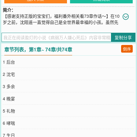
简介：
【感谢支持正版的宝宝们，福利番外相关看73章作话～】在10
岁之前，沈陌遥一直觉得自己是全世界最幸福的小孩。虽然先
天体弱多病，但他有一个温暖幸福的家，所以他从来都不觉得活着辛
苦。直到他在一场意外事故中苏醒。一夜之间，他成了所有人眼中的
复制分享
罪人，原先备受宠爱的沈家长子身份被人顶替，父亲辱骂他，母亲憎
恶他，小弟嫌弃他。大学毕业后作为艺人出道，拖着日渐衰败的身
章节列表，第1章~ 74章/共74章
倒序
体，拼了命的去获得认可，得到的也只有无尽的曲解和谩骂。剧组杀
青宴的一场大火里，沈陌遥在浓烟和火焰中竭力撑着弟弟，却看见赶
1 后台
来的父亲接过弟弟，而后毫不犹豫地走向大哥，带着他们头也不回地
走远，没看他一眼。在熊熊烈焰中，他终于醒悟，这样的日子，早些
2 沈宅
结束也好。于是他挣扎着来到窗边，从顶楼一跃而下。·在沈陌遥疑似
死亡的消息被大肆报道后，世界都变了样。家人们着了魔般满世界找
3 多余
他，曾经的黑料被接连澄清，遭到抵制的主演电影获得各类权威大奖
提名，粉丝们哭着求他回来。后来沈陌遥竟然真的出现了。视频里，
4 晚宴
他病容疲倦地靠在沙发上，薄唇苍白失血，神色恹恹。带来的却是自
己的退圈声明。粉丝们崩溃了。他的家人们不信邪，争相前去寻他，
5 礼物
扑倒在他的脚边痛哭流涕祈求他的原谅，发誓会好好爱他，他却只是
神色淡漠。“抱歉，我已经不需要了。”·两年后，沈陌遥退圈后接受的
6 哮喘
第一个访谈中，主持人提出全世界都想知道的问题。“您为什么会决定
退圈？明明有那么多粉丝在等着您……”短短一年半，沈陌遥似乎变了
7 生日