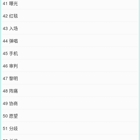
41 曝光
42 红毯
43 入场
44 弹唱
45 手机
46 审判
47 黎明
48 阵痛
49 协商
50 愿望
51 分歧