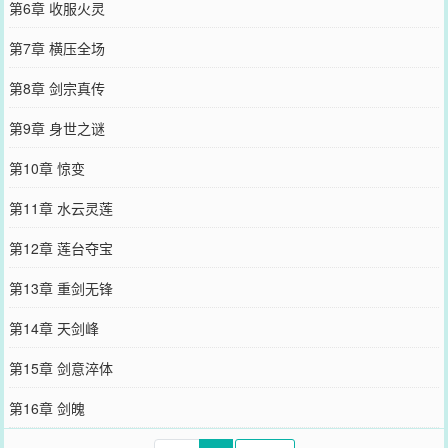
第6章 收服火灵
第7章 横压全场
第8章 剑宗真传
第9章 身世之谜
第10章 惊变
第11章 水云灵莲
第12章 莲台夺宝
第13章 重剑无锋
第14章 天剑峰
第15章 剑意淬体
第16章 剑魄