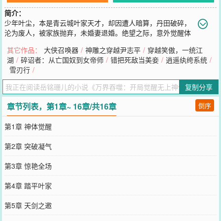
简介：
少年叶尘，本是青云城叶家天才，却因遭人暗算，丹田破碎，
沦为废人，被家族抛弃，未婚妻退婚。绝望之际，意外觉醒体
内神秘血脉，获得无上神体，从此踏上逆天之路。吞噬万界，炼化诸
其它作品：
大侠召唤器
/
神雕之穿越尹志平
/
穿越笑傲，一统江
天，一步步揭开身世之谜，镇压万古天骄，成就无上神帝！
湖
/
碎诏者：从亡国奴到女帝师
/
错把死敌当美妾
/
逍遥纨绔系统
/
您要是觉得《
万界吞噬：开局觉醒无上神体
》还不错的话请不要忘记
雪刃行
/
向您QQ群和微博微信里的朋友推荐哦！
复制分享
章节列表，第1章~ 16章/共16章
倒序
第1章 神体觉醒
第2章 突破凝气
第3章 惊艳全场
第4章 踏平叶家
第5章 天剑之邀