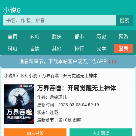
小说6
搜索
首页
玄幻
武侠
都市
历史
网游
科幻
言情
其他
排行
完本
登录
追看新章节，下载本站客户端无广告APP
↓↓↓
小说6
>
玄幻小说
> 万界吞噬：开局觉醒无上神体
万界吞噬：开局觉醒无上神体
作者：
岳铭珊儿
更新时间：2026-03-03 04:52:19
状态：连载
最新章节：
第16章 剑魄
加入书架
点击阅读