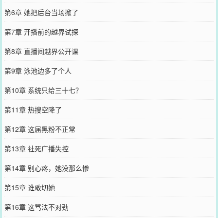
第6章 她把后台当场掀了
第7章 开播前的越界试探
第8章 直播间越界公开课
第9章 泳池边多了个人
第10章 系统只给三十七？
第11章 热搜空降了
第12章 这届黑粉不正常
第13章 社死广播失控
第14章 别心疼，她没那么惨
第15章 谁敢切她
第16章 这骂法不对劲