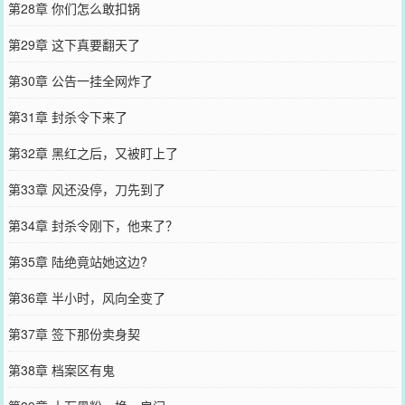
第28章 你们怎么敢扣锅
第29章 这下真要翻天了
第30章 公告一挂全网炸了
第31章 封杀令下来了
第32章 黑红之后，又被盯上了
第33章 风还没停，刀先到了
第34章 封杀令刚下，他来了？
第35章 陆绝竟站她这边?
第36章 半小时，风向全变了
第37章 签下那份卖身契
第38章 档案区有鬼