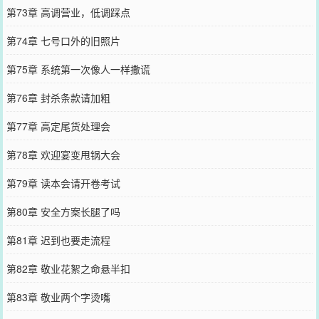
第73章 高调营业，低调踩点
第74章 七号口外的旧照片
第75章 系统第一次像人一样撒谎
第76章 封杀条款请加粗
第77章 高定尾货处理会
第78章 欢迎宴变甩锅大会
第79章 读本会请开卷考试
第80章 安全方案长腿了吗
第81章 迟到也要走流程
第82章 敬业花絮之命悬半扣
第83章 敬业两个字烫嘴