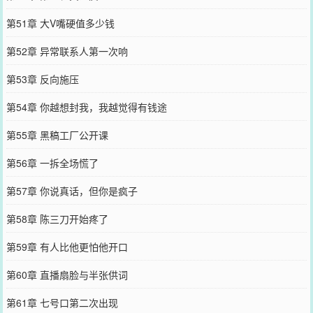
第51章 大V嘴硬值多少钱
第52章 异常联系人第一次响
第53章 反向施压
第54章 你越想封我，我越觉得有钱途
第55章 黑稿工厂公开课
第56章 一拆全场慌了
第57章 你说真话，但你是疯子
第58章 陈三刀开始疼了
第59章 有人比他更怕他开口
第60章 直播扇脸与半张供词
第61章 七号口第二次出现