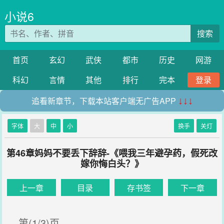
小说6
搜索
首页
玄幻
武侠
都市
历史
网游
科幻
言情
其他
排行
完本
登录
追看新章节，下载本站客户端无广告APP
↓↓↓
字体
大
中
小
换手
关灯
第46章妈妈不要丢下辞辞-《喂我三年避孕药，假死改
嫁你悔白头？》
上一章
目录
存书签
下一章
第(1/3)页