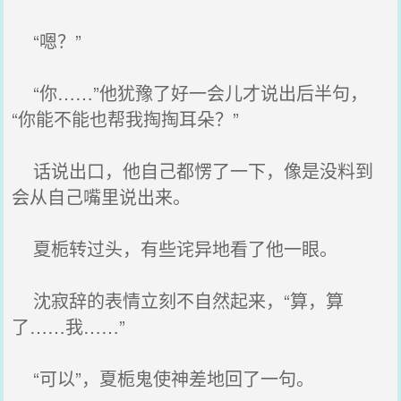
“嗯？”
“你……”他犹豫了好一会儿才说出后半句，
“你能不能也帮我掏掏耳朵？”
话说出口，他自己都愣了一下，像是没料到
会从自己嘴里说出来。
夏栀转过头，有些诧异地看了他一眼。
沈寂辞的表情立刻不自然起来，“算，算
了……我……”
“可以”，夏栀鬼使神差地回了一句。