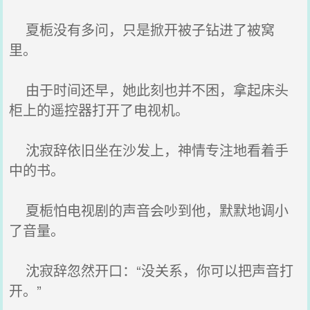
夏栀没有多问，只是掀开被子钻进了被窝
里。
由于时间还早，她此刻也并不困，拿起床头
柜上的遥控器打开了电视机。
沈寂辞依旧坐在沙发上，神情专注地看着手
中的书。
夏栀怕电视剧的声音会吵到他，默默地调小
了音量。
沈寂辞忽然开口：“没关系，你可以把声音打
开。”