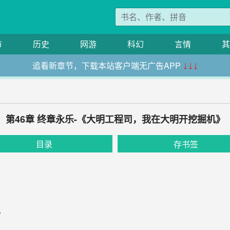
市
历史
网游
科幻
言情
其
追看新章节，下载本站客户端无广告APP
↓↓↓
第46章 终章永乐-《大明工程司，我在大明开挖掘机》
目录
存书签
。