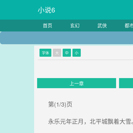
小说6
首页
玄幻
武侠
都
字体
大
中
小
上一章
第(1/3)页
永乐元年正月，北平城飘着大雪