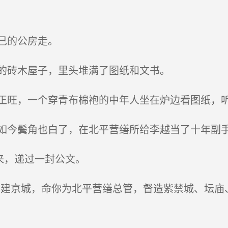
己的公房走。
的砖木屋子，里头堆满了图纸和文书。
旺，一个穿青布棉袍的中年人坐在炉边看图纸，听
今鬓角也白了，在北平营缮所给李越当了十年副
来，递过一封公文。
建京城，命你为北平营缮总管，督造紫禁城、坛庙