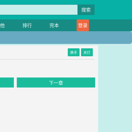
搜索
他
排行
完本
登录
换手
关灯
下一章