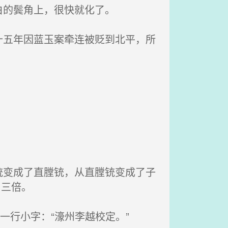
白的鬓角上，很快就化了。
五年因蓝玉案牵连被贬到北平，所
变成了直膛铳，从直膛铳变成了子
了三倍。
一行小字：“濠州李越校定。”