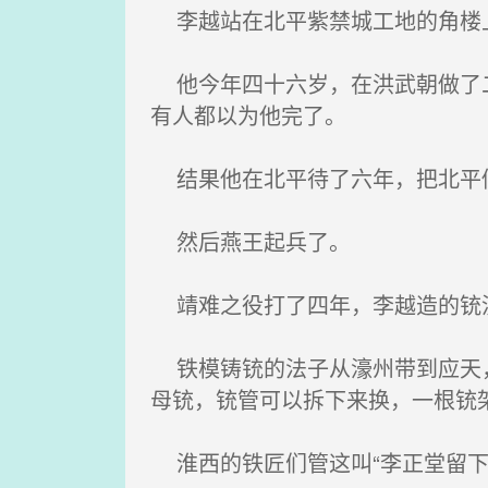
李越站在北平紫禁城工地的角楼上
他今年四十六岁，在洪武朝做了二
有人都以为他完了。
结果他在北平待了六年，把北平
然后燕王起兵了。
靖难之役打了四年，李越造的铳
铁模铸铳的法子从濠州带到应天，
母铳，铳管可以拆下来换，一根铳
淮西的铁匠们管这叫“李正堂留下