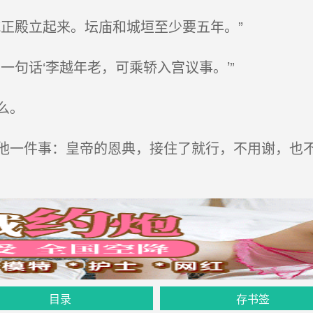
正殿立起来。坛庙和城垣至少要五年。”
句话‘李越年老，可乘轿入宫议事。’”
么。
一件事：皇帝的恩典，接住了就行，不用谢，也
目录
存书签