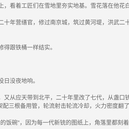
，看着工匠们在雪地里夯实地基。雪花落在他花
十年营缮官，修过南京城，筑过黄河堤，洪武二十
修得跟铁桶一样结实。
没日没夜地响。
又从应天带到北平，二十年里改了七代，从盏口铳
架配三根备用管，轮流射击轮流冷却，火力密度翻
的饭碗”，因为每一代新铳的图纸上，角落里都刻着