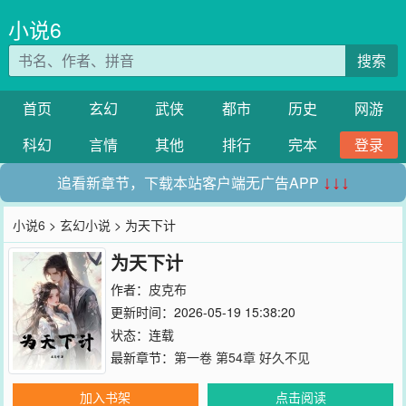
小说6
搜索
首页
玄幻
武侠
都市
历史
网游
科幻
言情
其他
排行
完本
登录
追看新章节，下载本站客户端无广告APP
↓↓↓
小说6
>
玄幻小说
> 为天下计
为天下计
作者：
皮克布
更新时间：2026-05-19 15:38:20
状态：连载
最新章节：
第一卷 第54章 好久不见
加入书架
点击阅读