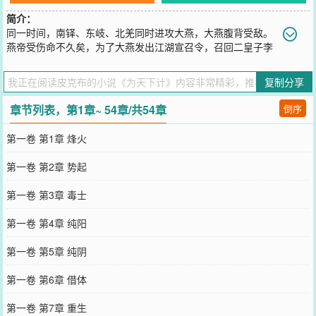
简介：
同一时间，南铎、东岐、北羌同时进攻大燕，大燕腹背受敌。
燕帝受伤命不久矣，为了大燕发出江湖宣召令，召回二皇子李
星盏继承大统。一时间，江湖之中暗流涌动，有救人的，也有.....杀人
的
复制分享
您要是觉得《
为天下计
》还不错的话请不要忘记向您QQ群和微博微信
里的朋友推荐哦！
章节列表，第1章~ 54章/共54章
倒序
第一卷 第1章 烽火
第一卷 第2章 势起
第一卷 第3章 毒士
第一卷 第4章 纯阳
第一卷 第5章 纯阴
第一卷 第6章 借体
第一卷 第7章 重生