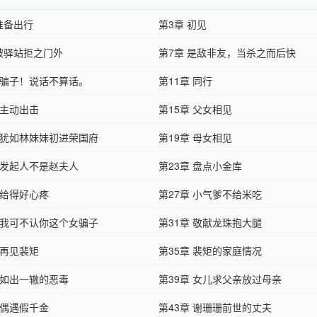
准备出行
第3章 初见
 被驿站拒之门外
第7章 是敌非友，当杀之而后快
章 骗子！说话不算话。
第11章 同行
 主动出击
第15章 父女相见
章 犹如林妹妹初进荣国府
第19章 母女相见
章 发起人不是赵夫人
第23章 盘点小金库
 给得好心疼
第27章 小气爹不给米吃
章 我可不认你这个女骗子
第31章 敬献龙珠抱大腿
 再见裴矩
第35章 裴矩的家庭情况
 如出一辙的恶毒
第39章 女儿求父亲放过母亲
 偶遇假千金
第43章 谢珊珊前世的丈夫