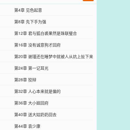
第4章 见色起意
第8章 先下手为强
第12章 君与狐白裘果然是珠联璧合
第16章 没有诚意狗才回府
第20章 谢瑾还在睡梦中就被人从炕上扯下来
第24章 第一记耳光
第28章 狡辩
第32章 人心本来就是偏的
第36章 大小姐回府
第40章 送大姑奶奶回去
第44章 袁少康