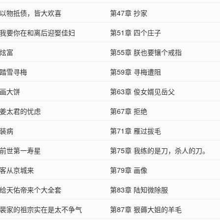
章 以物抵债，皆大欢喜
第47章 抄家
章 我要你在和离后迎娶佳妇
第51章 四个庄子
 炫富
第55章 朕也要镶个戒指
 踏雪寻梅
第59章 寻梅遭阻
 画大饼
第63章 俊女婿见岳父
 姜太君的忧虑
第67章 拒绝
 装病
第71章 雁过拔毛
 前世第一寿星
第75章 我练的是刀，杀人的刀。
 客从京城来
第79章 画像
章 给天佑帝来个大全套
第83章 陆知微除服
章 裴家的祖宗实在是太不争气
第87章 狠薅大姐的羊毛