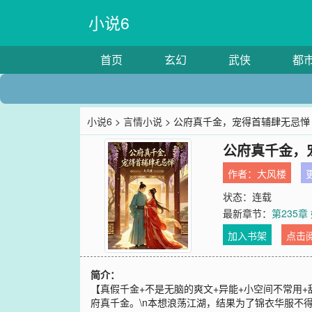
小说6
首页
玄幻
武侠
都
小说6
>
言情小说
> 公府真千金，宠得首辅肆无忌惮
公府真千金，
作者：
大风楼
更
状态：连载
最新章节：
第235
加入书架
点击
简介：
【真假千金+不是无脑的爽文+异能+小空间不常用+
府真千金。\n本想浪荡江湖，结果为了锦衣华服不得