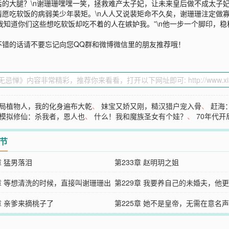
的大腿？\n谢珊珊嘿嘿一笑，拯救难产太子妃，让未来皇后做不成太子妃。
愿吃软饭的病弱美少年裴矩。\n人人又说裴矩命不久矣，谢珊珊注定做寡
“我知道你们这些想吃软饭却吃不着的人在嫉妒我。”\n他一步一个脚印，
不错的话请不要忘记向您QQ群和微博微信里的朋友推荐哦！
局植物人，我的化身遍布大乾
、
妹宝又娇又刚，糙汉猎户宠入骨
、
赶海
模拟修仙：杀我者，恩人也
、
什么！我和魔族圣女有个娃？
、
70年代
章节
章 猛男落泪
第233章 赵明玥之姐
0章 等想清洗的时候，直接叫谢珊珊出
第229章 我要养自己的未婚夫，他
章 亲爹来摘桃子了
养。
第225章 她不是皇帝，无需在意名