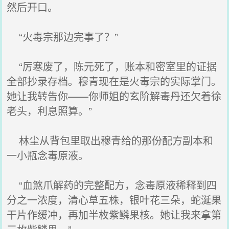
然后开口。
“火毒宗那边完事了？”
“厉寒废了，陈元死了，账本和密室里的证据
全部抄录存档。穆青现在是火毒宗的实际掌门。
她让我转告你——你师姐的玄阶解毒丹还欠着徐
老头，利息照算。”
林尘从背包里取出穆青给的那份配方副本和
一小瓶念毒原液。
“血煞爪解药的完整配方，念毒原液稀释到四
分之一浓度，清心草五株，银叶花三朵，蛇涎果
干片作缓冲，再加半枚紫鳞果核。她让我来拿第