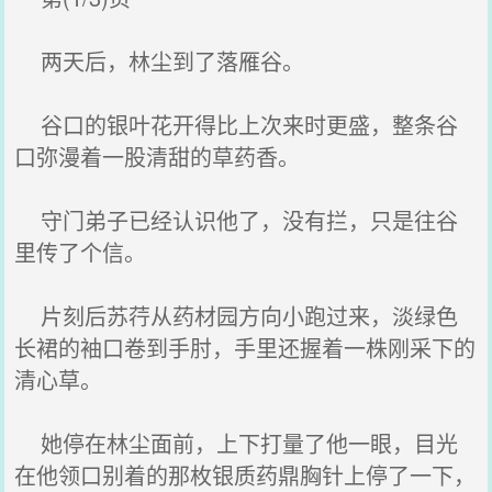
两天后，林尘到了落雁谷。
谷口的银叶花开得比上次来时更盛，整条谷
口弥漫着一股清甜的草药香。
守门弟子已经认识他了，没有拦，只是往谷
里传了个信。
片刻后苏荇从药材园方向小跑过来，淡绿色
长裙的袖口卷到手肘，手里还握着一株刚采下的
清心草。
她停在林尘面前，上下打量了他一眼，目光
在他领口别着的那枚银质药鼎胸针上停了一下，