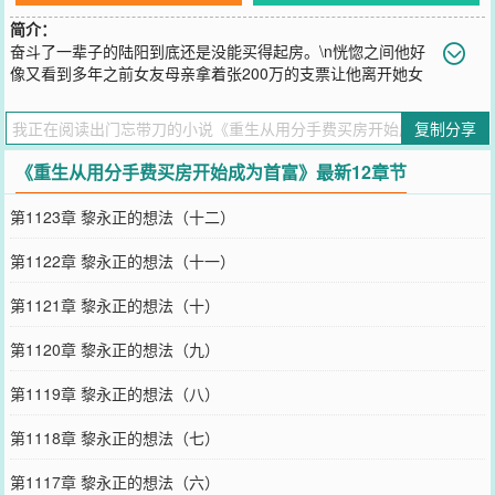
简介：
奋斗了一辈子的陆阳到底还是没能买得起房。\n恍惚之间他好
像又看到多年之前女友母亲拿着张200万的支票让他离开她女
儿的那一幕。\n那时候还年轻的他以为爱情是无价的，毅然决绝的拒
绝了。\n不过这一次他不但接过了支票，还开口说道：\n“珊珊是我的
复制分享
挚爱！”\n“阿姨，我为珊珊流过血！”\n“得加钱！”
您要是觉得《
重生从用分手费买房开始成为首富
》还不错的话请不要
《重生从用分手费买房开始成为首富》最新12章节
忘记向您QQ群和微博微信里的朋友推荐哦！
第1123章 黎永正的想法（十二）
第1122章 黎永正的想法（十一）
第1121章 黎永正的想法（十）
第1120章 黎永正的想法（九）
第1119章 黎永正的想法（八）
第1118章 黎永正的想法（七）
第1117章 黎永正的想法（六）