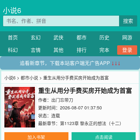
小说6
搜索
首页
玄幻
武侠
都市
历史
网游
科幻
言情
其他
排行
完本
登录
追看新章节，下载本站客户端无广告APP
↓↓↓
小说6
>
都市小说
> 重生从用分手费买房开始成为首富
重生从用分手费买房开始成为首富
作者：
出门忘带刀
更新时间：2026-08-07 01:37:50
状态：连载
最新章节：
第1123章 黎永正的想法（十二）
加入书架
点击阅读