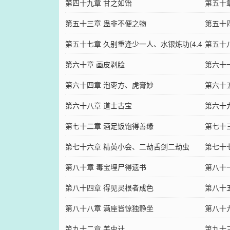
第四十九章 甘之如饴
第五十
第五十三章 蛊非不便之物
第五十
第五十七章 久别重逢少一人、水银炼功(4.4
字)
第五十八
千字)
第六十章 画皮剥脸
第六十
第六十四章 泡枣方、虎膏妙
第六十
第六十八章 道士古宝
第六十
第七十二章 酒足饭饱得善缘
第七十
第七十六章 精英小会、二劫舌剑二劫虫
第七十
第八十章 毒宝埋尸得遗书
第八十
第八十四章 得见灵根者成色
第八十
第八十八章 满座皆惊独静坐
第八十
第九十二章 美虫计
第九十