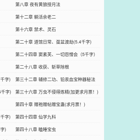
第八章 夜有黄狼授月法
第十二章 躺活余老二
第十六章 禁术、灵石
）
第二十章 道馆日常、虿盆渡劫(5.4千字)
第二十四章 窦素芙、一切怨憎会（5千字）
第二十八章 收获、斩草除根
千字)
第三十二章 辅修二功、铅汞血宝种器秘法
千字)
(5.2千字)
第三十六章 万虫不侵得炼精(加更求月票！)
第四十章 赠袍赠帖赠宝蛊(求月票！)
千字)
第四十四章 仙学九科
字)
第四十八章 瞌睡宝虫