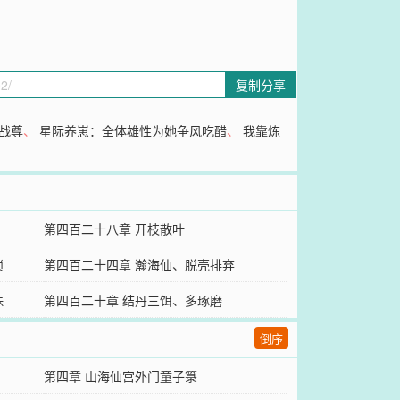
复制分享
战尊
、
星际养崽：全体雄性为她争风吃醋
、
我靠炼
第四百二十八章 开枝散叶
锁
第四百二十四章 瀚海仙、脱壳排弃
珠
第四百二十章 结丹三饵、多琢磨
倒序
第四章 山海仙宫外门童子箓