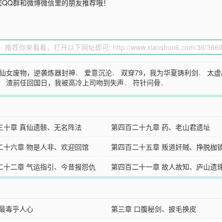
您QQ群和微博微信里的朋友推荐哦！
仙女废物，逆袭炼器封神
、
爱意沉沦
、
双穿79，我为华夏铸利剑
、
太虚
、
渣前任回国日，我被高冷上司吻到失声
、
符针问骨
、
三十章 真仙遗骸、无名阵法
第四百二十九章 药、老山君遗址
二十六章 物是人非、欢迎回馆
第四百二十五章 叛道奸贼、挣脱枷
二十二章 气运指引、今昔报怨仇
第四百二十一章 故人故知、庐山遗
 最毒乎人心
第三章 口腹秘剑、披毛换皮