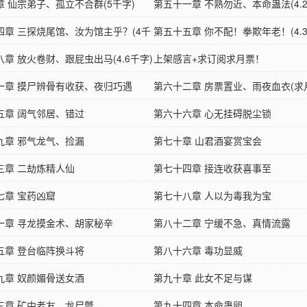
章 仙宗弟子、孤立不合群(5千字)
第五十一章 不熟勿近、本命蛊法(4.2
四章 三探烧尾馆、汝为馆主乎？(4千
第五十五章 你不配！拳欺年老！(4.3
章 放火卷财、跟屁虫出马(4.6千字)
上架感言+求订阅求月票！
一章 摸尸辨骨有收获、夜归巧遇
第六十二章 房票置业、雨夜血衣(求
五章 阔气邻居、错过
第六十六章 心无挂碍脱尘锁
九章 邪气龙气、捡漏
第七十章 山君酒宴赏宝会
三章 二劫炼精人仙
第七十四章 接连收获喜事至
七章 宝药凶窟
第七十八章 人以为毒我为宝
一章 寻龙摸金术、胡家秘辛
第八十二章 宁缓不急、真情流露
五章 登台临阵换斗将
第八十六章 毒功显威
九章 奴颜媚骨送女酒
第九十章 此女不足与谋
三章 矿中老友、龙尸蹩
第九十四章 本命蛊卵