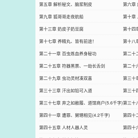
第五章 解析秘文、脑浆制皮
第六章
第九章 狐哥哥走夜航船
第十章
第十三章 奶皮子奶豆腐
第十四
第十七章 养精丸、皆有前途！
第十八
第二十一章 百虫炼血养身秘功
第二十
第二十五章 符器黑票、一劫长舌剑
第二十
第二十九章 虫功灵材凑双喜
第三十
第三十三章 汗出如铅可入道
第三十
第三十七章 弃之如敝履、道馆商户(5.6千字)
第三十
第四十一章 遭罪、舅甥相见(4.2千字)
字)
第四十二
第四十五章 人材人器人灵
第四十六