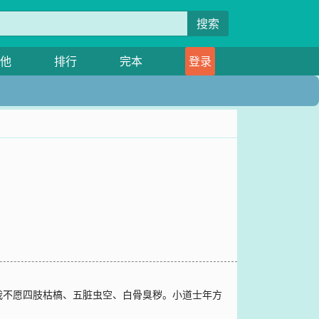
搜索
他
排行
完本
登录
我不愿四肢枯槁、五脏虫空、白骨臭秽。小道士年方