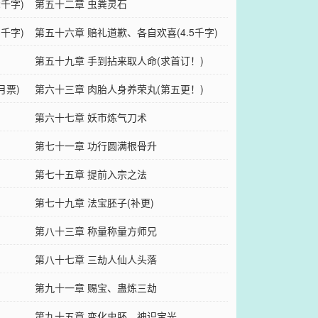
千字)
第五十二章 虫粪灵石
千字)
第五十六章 赔礼道歉、各自欢喜(4.5千字)
第五十九章 手到拈来取人命(求首订！)
月票)
第六十三章 肉胎人身养荣丸(第五更！)
第六十七章 妖市炼气刀术
第七十一章 功行圆满根骨升
第七十五章 提前入宗之法
第七十九章 法宝胚子(补更)
第八十三章 称量称量方师兄
第八十七章 三劫人仙人头落
第九十一章 赐宝、蛊炼三劫
第九十五章 变化虫胚、神识宝光