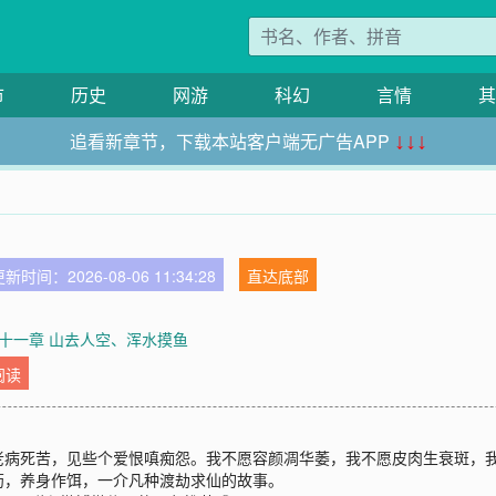
市
历史
网游
科幻
言情
其
追看新章节，下载本站客户端无广告APP
↓↓↓
新时间：2026-08-06 11:34:28
直达底部
十一章 山去人空、浑水摸鱼
阅读
老病死苦，见些个爱恨嗔痴怨。我不愿容颜凋华萎，我不愿皮肉生衰斑，
药，养身作饵，一介凡种渡劫求仙的故事。