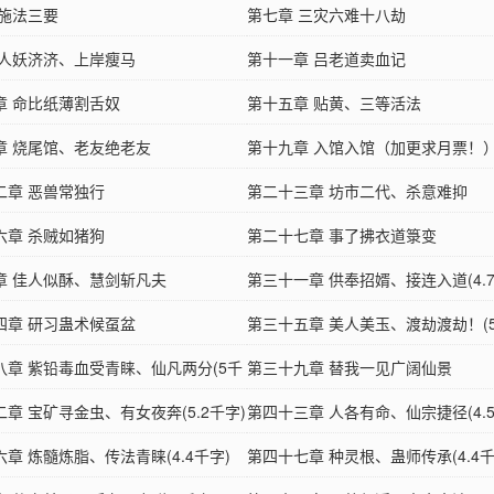
 施法三要
第七章 三灾六难十八劫
 人妖济济、上岸瘦马
第十一章 吕老道卖血记
章 命比纸薄割舌奴
第十五章 贴黄、三等活法
章 烧尾馆、老友绝老友
第十九章 入馆入馆（加更求月票！
二章 恶兽常独行
第二十三章 坊市二代、杀意难抑
六章 杀贼如猪狗
第二十七章 事了拂衣道箓变
章 佳人似酥、慧剑斩凡夫
第三十一章 供奉招婿、接连入道(4.7
四章 研习蛊术候虿盆
第三十五章 美人美玉、渡劫渡劫！(5
八章 紫铅毒血受青睐、仙凡两分(5千
第三十九章 替我一见广阔仙景
章 宝矿寻金虫、有女夜奔(5.2千字)
第四十三章 人各有命、仙宗捷径(4.5
章 炼髓炼脂、传法青睐(4.4千字)
第四十七章 种灵根、蛊师传承(4.4千