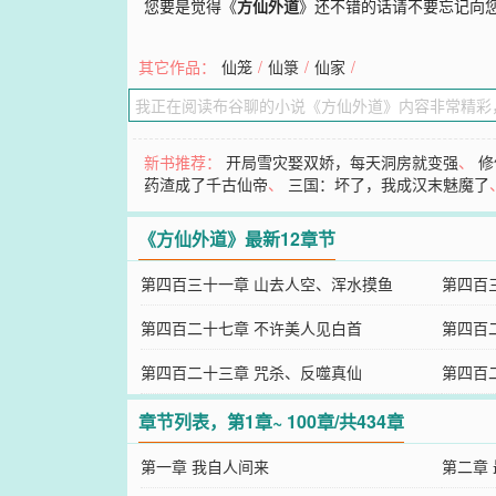
您要是觉得《
方仙外道
》还不错的话请不要忘记向
其它作品：
仙笼
/
仙箓
/
仙家
/
新书推荐：
开局雪灾娶双娇，每天洞房就变强
、
修
药渣成了千古仙帝
、
三国：坏了，我成汉末魅魔了
《方仙外道》最新12章节
第四百三十一章 山去人空、浑水摸鱼
第四百
第四百二十七章 不许美人见白首
第四百
第四百二十三章 咒杀、反噬真仙
第四百
章节列表，第1章~ 100章/共434章
第一章 我自人间来
第二章