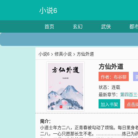
小说6
首页
玄幻
武侠
都
小说6
>
修真小说
> 方仙外道
方仙外道
作者：
布谷聊
更
状态：连载
最新章节：
第四百三
加入书架
点击
简介：
小道士年方二八，正青春被勾动了烦恼。每日里身
二八，一心只愿那长生不老。………………炼己为