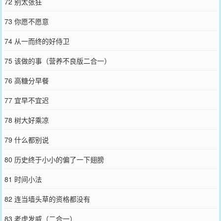
72 别太张狂
73 你愿不愿意
74 从一而终的好侍卫
75 该做的事（营养不良版二合一）
76 高糖分早餐
77 宜早不宜迟
78 树大好乘凉
79 什么都别说
80 历史终于小小的偏了一下翅膀
81 时间小法
82 连当墙头草的资格都没有
83 老虎发威（二合一）