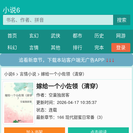
小说6
搜索
首页
玄幻
武侠
都市
历史
网游
科幻
言情
其他
排行
完本
登录
追看新章节，下载本站客户端无广告APP
↓↓↓
小说6
>
言情小说
> 嫁给一个小佐领（清穿）
嫁给一个小佐领（清穿）
作者：
空巢独居客
更新时间：2026-04-17 10:35:37
状态：连载
最新章节：
166 现代甜蜜日常番（3）
加入书架
点击阅读