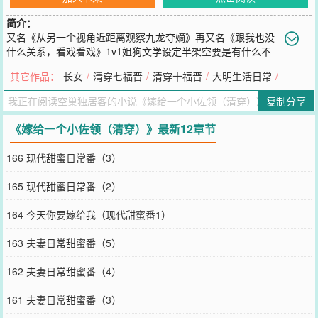
简介：
又名《从另一个视角近距离观察九龙夺嫡》再又名《跟我也没
什么关系，看戏看戏》1v1姐狗文学设定半架空要是有什么不
符合的都是私设九龙都是配角，戏份暂时按照配角列表前后顺序来。
其它作品：
长女
/
清穿七福晋
/
清穿十福晋
/
大明生活日常
/
会着重太子这条线，继位登基的是太子不是四爷完结文《清穿十福
晋》《长女》《大明生活日常》都可尝一尝。一朝穿越，沈婉晴睁眼
复制分享
就发现自己坐在一顶大红轿子里，耳边是唢呐声声，眼前是绣着金线
的红盖头。还没来得及理清思绪，她被喜娘扶着跟人拜堂，目光所及
《嫁给一个小佐领（清穿）》最新12章节
只能看见一双起码得有四十三码的靴子，站在自己对面。送入洞房盖
头一掀，她抬眼对上了一双冷峻的眸子。眼前的男人身姿挺拔，眉目
166 现代甜蜜日常番（3）
如画，却带着几分疏离与淡漠。沈婉晴心里一紧，这男人，恐怕不是
个好糊弄的。毓朗出身赫舍里氏，能跟元后扯上八竿子能打得着的亲
165 现代甜蜜日常番（2）
戚。是正黄旗内一个小佐领。从四品的官职，手下领着不到三百人的
牛录。家中阿玛早死，寡母带着一儿一女和一个遗腹子跟着叔叔生
164 今天你要嫁给我（现代甜蜜番1）
活。佐领一年的俸禄一百两，加上旗地的收入和下属的孝敬，在四九
城的纨绔堆里，也算得上一号人物。直到娶妻以后，才发现被家里安
163 夫妻日常甜蜜番（5）
排妻子怎么是个装钱的匣子，只知道进不知道出。手头紧当不了潇洒
纨绔的毓朗，不得不学着做一个篓钱的耙子。先婚后爱，细水长流。
162 夫妻日常甜蜜番（4）
男主从佐领到超品一等公1v1，日常甜宠。
您要是觉得《
嫁给一个小佐领（清穿）
》还不错的话请不要忘记向您
161 夫妻日常甜蜜番（3）
QQ群和微博微信里的朋友推荐哦！