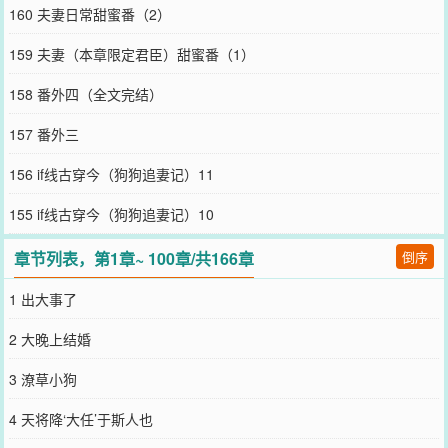
160 夫妻日常甜蜜番（2）
159 夫妻（本章限定君臣）甜蜜番（1）
158 番外四（全文完结）
157 番外三
156 if线古穿今（狗狗追妻记）11
155 if线古穿今（狗狗追妻记）10
章节列表，第1章~ 100章/共166章
倒序
1 出大事了
2 大晚上结婚
3 潦草小狗
4 天将降‘大任’于斯人也