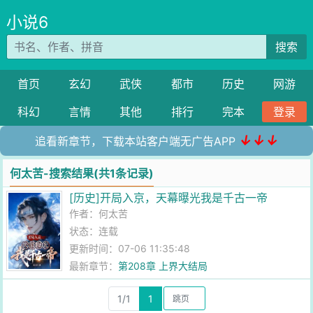
小说6
搜索
首页
玄幻
武侠
都市
历史
网游
科幻
言情
其他
排行
完本
登录
↓↓↓
追看新章节，下载本站客户端无广告APP
何太苦-搜索结果(共1条记录)
[历史]开局入京，天幕曝光我是千古一帝
作者：
何太苦
状态：连载
更新时间：07-06 11:35:48
最新章节：
第208章 上界大结局
1/1
1