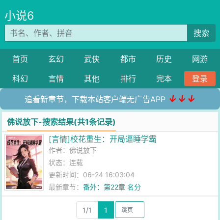
小说6
搜索
首页
玄幻
武侠
都市
历史
网游
科幻
言情
其他
排行
完本
登录
↓↓↓
追看新章节，下载本站客户端无广告APP
佛说放下-搜索结果(共1条记录)
[言情]校花重生：开局逼睡学霸
作者：
佛说放下
状态：连载
更新时间：06-24 16:03:04
最新章节：
番外：第22章 名分
1/1
1