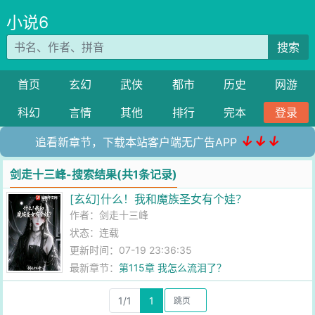
小说6
搜索
首页
玄幻
武侠
都市
历史
网游
科幻
言情
其他
排行
完本
登录
↓↓↓
追看新章节，下载本站客户端无广告APP
剑走十三峰-搜索结果(共1条记录)
[玄幻]什么！我和魔族圣女有个娃？
作者：
剑走十三峰
状态：连载
更新时间：07-19 23:36:35
最新章节：
第115章 我怎么流泪了？
1/1
1