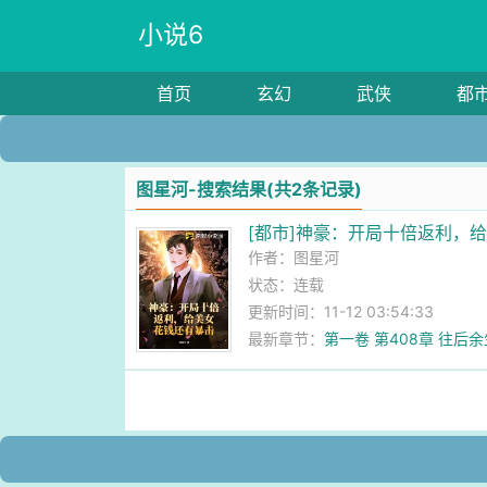
小说6
首页
玄幻
武侠
都
图星河-搜索结果(共2条记录)
[都市]神豪：开局十倍返利，
作者：
图星河
状态：连载
更新时间：11-12 03:54:33
最新章节：
第一卷 第408章 往后