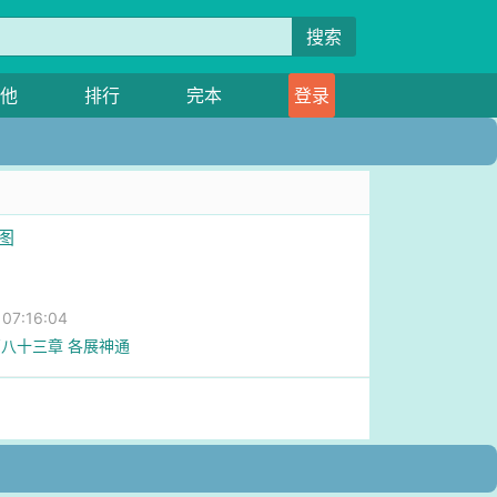
搜索
他
排行
完本
登录
图
7:16:04
八十三章 各展神通