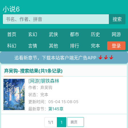
小说6
搜索
首页
玄幻
武侠
都市
历史
网游
科幻
言情
其他
排行
完本
登录
↓↓↓
追看新章节，下载本站客户端无广告APP
弃吴钩-搜索结果(共1条记录)
[网游]钢铁森林
作者：
弃吴钩
状态：完本
更新时间：05-04 15:08:05
最新章节：
第145章
1/1
1