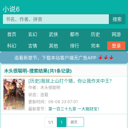
小说6
搜索
首页
玄幻
武侠
都市
历史
网游
科幻
言情
其他
排行
完本
登录
↓↓↓
追看新章节，下载本站客户端无广告APP
木头很聪明-搜索结果(共1条记录)
[历史]我就上山打个猎，你让我作关中王？
作者：
木头很聪明
状态：连载
更新时间：06-08 23:07:01
最新章节：
第一百三十九章 一大箱财宝！
1/1
1