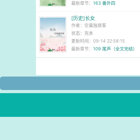
最新章节：
163 番外四
[历史]长女
作者：
空巢独居客
状态：完本
更新时间：09-14 22:58:15
最新章节：
109 尾声（全文完结）