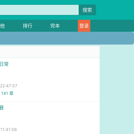
搜索
他
排行
完本
登录
活日常
客
2:47:57
 141 章
晋
客
1:41:06