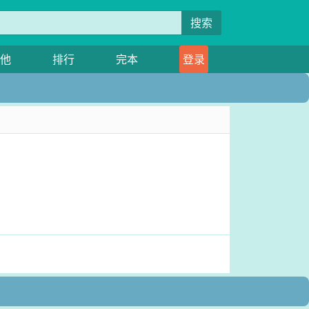
搜索
他
排行
完本
登录