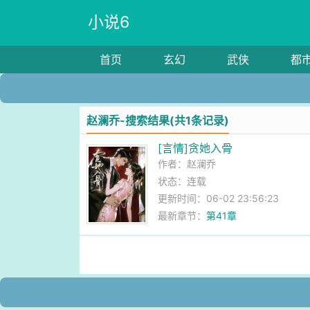
小说6
首页
玄幻
武侠
都
赵澜乔-搜索结果(共1条记录)
[言情]贪她入骨
作者：
赵澜乔
状态：连载
更新时间：06-02 23:56:23
最新章节：
第41章